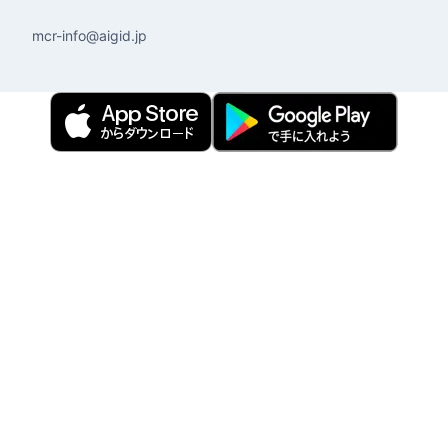
mcr-info@aigid.jp