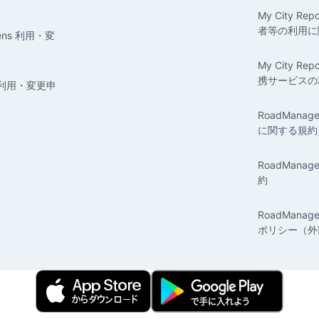
My City Rep
者等の利用に
tizens 利用・変
My City Repo
携サービスの
知 利用・変更申
RoadMan
に関する規約
RoadMan
約
RoadMana
ポリシー（外