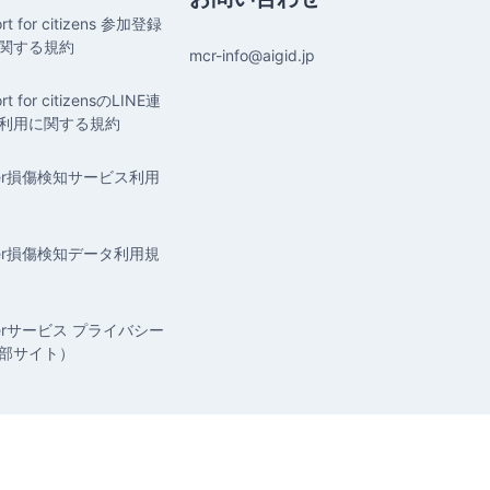
ort for citizens 参加登録
関する規約
mcr-info@aigid.jp
rt for citizensのLINE連
利用に関する規約
ager損傷検知サービス利用
ager損傷検知データ利用規
gerサービス プライバシー
部サイト）